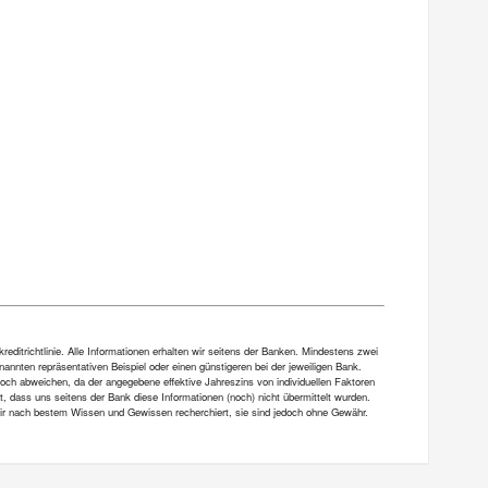
ditrichtlinie. Alle Informationen erhalten wir seitens der Banken. Mindestens zwei
annten repräsentativen Beispiel oder einen günstigeren bei der jeweiligen Bank.
och abweichen, da der angegebene effektive Jahreszins von individuellen Faktoren
et, dass uns seitens der Bank diese Informationen (noch) nicht übermittelt wurden.
 wir nach bestem Wissen und Gewissen recherchiert, sie sind jedoch ohne Gewähr.