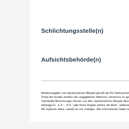
Schlichtungsstelle(n)
Aufsichtsbehörde(n)
Mindestangaben und repräsentatives Beispiel gemäß der EU-Verbraucherkre
Drittel der Kunden erhalten den angegebenen effektiven Jahreszins im gen
Individuelle Berechnungen können von dem repräsentativen Beispiel denn
abhängig ist. „k.A.“, „K.A.“ oder Keine Angabe seitens der Bank“, bedeut
Wir ergänzen diese, sobald sie uns vorliegen. Alle Informationen haben