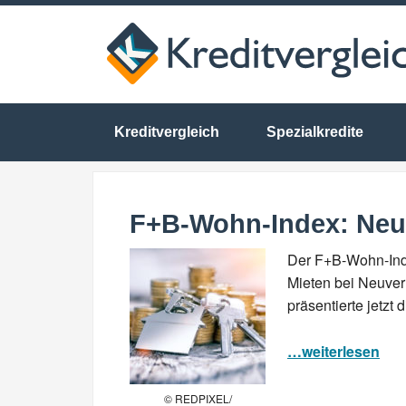
Kreditvergleich
Spezialkredite
F+B-Wohn-Index: Neum
Der F+B-Wohn-Inde
Mieten bei Neuver
präsentierte jetz
…weiterlesen
© REDPIXEL/