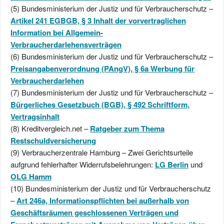
(5) Bundesministerium der Justiz und für Verbraucherschutz –
Artikel 241 EGBGB,
§ 3
Inhalt der vorvertraglichen
Information bei Allgemein-
Verbraucherdarlehensverträgen
(6) Bundesministerium der Justiz und für Verbraucherschutz –
Preisangabenverordnung (PAngV), § 6a Werbung für
Verbraucherdarlehen
(7) Bundesministerium der Justiz und für Verbraucherschutz –
Bürgerliches Gesetzbuch (BGB),
§ 492
Schriftform,
Vertragsinhalt
(8) Kreditvergleich.net –
Ratgeber zum Thema
Restschuldversicherung
(9) Verbraucherzentrale Hamburg – Zwei Gerichtsurteile
aufgrund fehlerhafter Widerrufsbelehrungen:
LG Berlin
und
OLG Hamm
(10) Bundesministerium der Justiz und für Verbraucherschutz
–
Art 246a, Informationspflichten bei außerhalb von
Geschäftsräumen geschlossenen Verträgen und