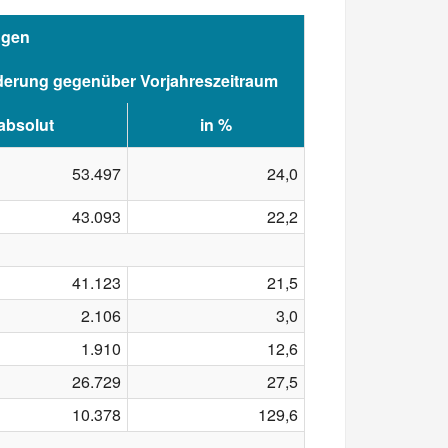
ngen
erung gegenüber Vorjahreszeitraum
absolut
in %
53.497
24,0
43.093
22,2
41.123
21,5
2.106
3,0
1.910
12,6
26.729
27,5
10.378
129,6