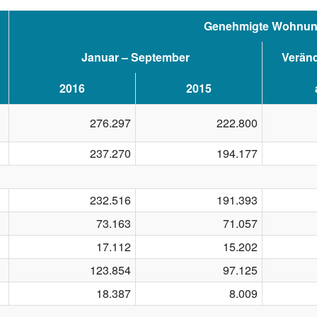
Genehmigte Wohnu
Januar – September
Veränd
2016
2015
276.297
222.800
237.270
194.177
232.516
191.393
73.163
71.057
17.112
15.202
123.854
97.125
18.387
8.009