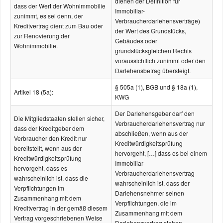
dienen der Definition für
dass der Wert der Wohnimmobilie
Immobiliar-
zunimmt, es sei denn, der
Verbraucherdarlehensverträge)
Kreditvertrag dient zum Bau oder
der Wert des Grundstücks,
zur Renovierung der
Gebäudes oder
Wohnimmobilie.
grundstücksgleichen Rechts
voraussichtlich zunimmt oder den
Darlehensbetrag übersteigt.
§ 505a (1), BGB und § 18a (1),
Artikel 18 (5a):
KWG
Der Darlehensgeber darf den
Die Mitgliedstaaten stellen sicher,
Verbraucherdarlehensvertrag nur
dass der Kreditgeber dem
abschließen, wenn aus der
Verbraucher den Kredit nur
Kreditwürdigkeitsprüfung
bereitstellt, wenn aus der
hervorgeht, […] dass es bei einem
Kreditwürdigkeitsprüfung
Immobiliar-
hervorgeht, dass es
Verbraucherdarlehensvertrag
wahrscheinlich ist, dass die
wahrscheinlich ist, dass der
Verpflichtungen im
Darlehensnehmer seinen
Zusammenhang mit dem
Verpflichtungen, die im
Kreditvertrag in der gemäß diesem
Zusammenhang mit dem
Vertrag vorgeschriebenen Weise
Darlehensvertrag stehen,