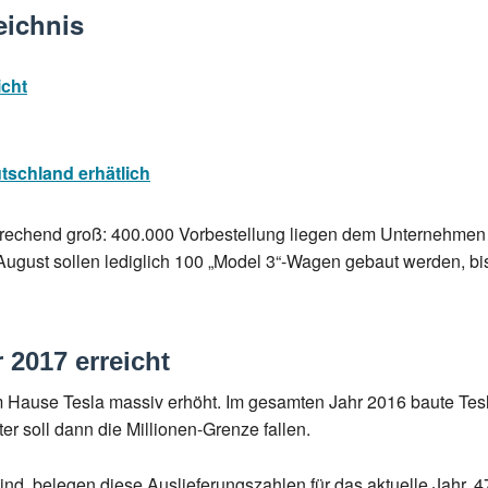
eichnis
icht
tschland erhätlich
prechend groß: 400.000 Vorbestellung liegen dem Unternehmen j
August sollen lediglich 100 „Model 3“-Wagen gebaut werden, bi
r 2017 erreicht
 Hause Tesla massiv erhöht. Im gesamten Jahr 2016 baute Tesl
er soll dann die Millionen-Grenze fallen.
nd, belegen diese Auslieferungszahlen für das aktuelle Jahr. 47