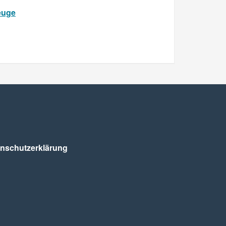
euge
nschutz­erklärung