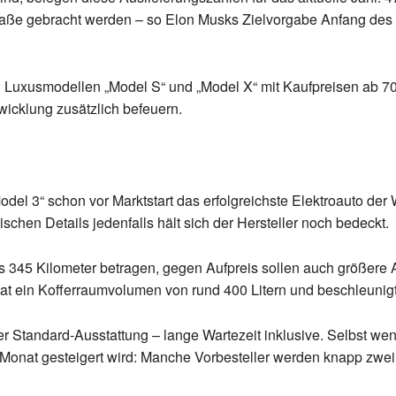
raße gebracht werden – so Elon Musks Zielvorgabe Anfang des 
n Luxusmodellen „Model S“ und „Model X“ mit Kaufpreisen ab 7
wicklung zusätzlich befeuern.
odel 3“ schon vor Marktstart das erfolgreichste Elektroauto de
chen Details jedenfalls hält sich der Hersteller noch bedeckt.
s 345 Kilometer betragen, gegen Aufpreis sollen auch größere A
 hat ein Kofferraumvolumen von rund 400 Litern und beschleuni
er Standard-Ausstattung – lange Wartezeit inklusive. Selbst we
onat gesteigert wird: Manche Vorbesteller werden knapp zwei 