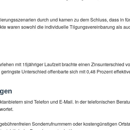
nzierungsszenarien durch und kamen zu dem Schluss, dass in fü
te waren sowohl die individuelle Tilgungsvereinbarung als au
lehen mit 15jähriger Laufzeit brachte einen Zinsunterschied von
r geringste Unterschied offenbarte sich mit 0,48 Prozent effekti
ugen
anbietern sind Telefon und E-Mail. In der telefonischen Berat
wortet.
 gebührenfreien Sonderrufnummern oder kostengünstigen Ortstarif