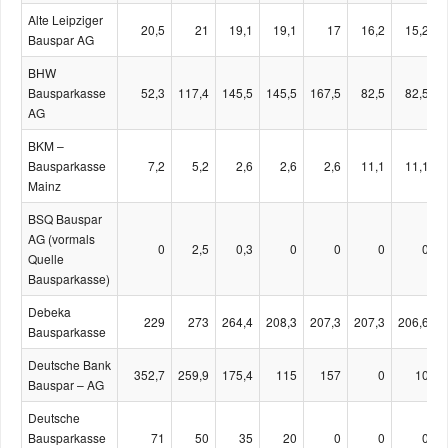
Alte Leipziger
20,5
21
19,1
19,1
17
16,2
15,2
Bauspar AG
BHW
Bausparkasse
52,3
117,4
145,5
145,5
167,5
82,5
82,5
AG
BKM –
Bausparkasse
7,2
5,2
2,6
2,6
2,6
11,1
11,1
Mainz
BSQ Bauspar
AG (vormals
0
2,5
0,3
0
0
0
0
Quelle
Bausparkasse)
Debeka
229
273
264,4
208,3
207,3
207,3
206,6
Bausparkasse
Deutsche Bank
352,7
259,9
175,4
115
157
0
10
Bauspar – AG
Deutsche
Bausparkasse
71
50
35
20
0
0
0