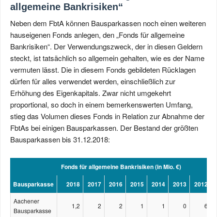
allgemeine Bankrisiken“
Neben dem FbtA können Bausparkassen noch einen weiteren
hauseigenen Fonds anlegen, den „Fonds für allgemeine
Bankrisiken“. Der Verwendungszweck, der in diesen Geldern
steckt, ist tatsächlich so allgemein gehalten, wie es der Name
vermuten lässt. Die in diesem Fonds gebildeten Rücklagen
dürfen für alles verwendet werden, einschließlich zur
Erhöhung des Eigenkapitals. Zwar nicht umgekehrt
proportional, so doch in einem bemerkenswerten Umfang,
stieg das Volumen dieses Fonds in Relation zur Abnahme der
FbtAs bei einigen Bausparkassen. Der Bestand der größten
Bausparkassen bis 31.12.2018:
Fonds für allgemeine Bankrisiken (in Mio. €)
Bausparkasse
2018
2017
2016
2015
2014
2013
2012
Aachener
1,2
2
2
1
1
0
6
Bausparkasse