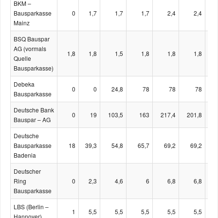
BKM –
Bausparkasse
0
1,7
1,7
1,7
2,4
2,4
Mainz
BSQ Bauspar
AG (vormals
1,8
1,8
1,5
1,8
1,8
1,8
Quelle
Bausparkasse)
Debeka
0
0
24,8
78
78
78
Bausparkasse
Deutsche Bank
0
19
103,5
163
217,4
201,8
1
Bauspar – AG
Deutsche
Bausparkasse
18
39,3
54,8
65,7
69,2
69,2
Badenia
Deutscher
Ring
0
2,3
4,6
6
6,8
6,8
Bausparkasse
LBS (Berlin –
1
5,5
5,5
5,5
5,5
5,5
Hannover)