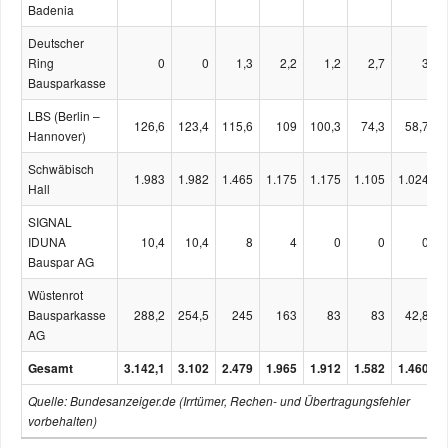
Badenia
Deutscher
Ring
0
0
1,3
2,2
1,2
2,7
3
Bausparkasse
LBS (Berlin –
126,6
123,4
115,6
109
100,3
74,3
58,7
Hannover)
Schwäbisch
1.983
1.982
1.465
1.175
1.175
1.105
1.024
Hall
SIGNAL
IDUNA
10,4
10,4
8
4
0
0
0
Bauspar AG
Wüstenrot
Bausparkasse
288,2
254,5
245
163
83
83
42,8
AG
Gesamt
3.142,1
3.102
2.479
1.965
1.912
1.582
1.460
Quelle: Bundesanzeiger.de (Irrtümer, Rechen- und Übertragungsfehler
vorbehalten)