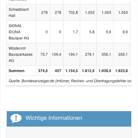
Schwäbisch
278
278
702,8
1.053
1.053
1.053
1
Hall
SIGNAL
IDUNA
0
0
1,7
5,8
9,9
9,9
Bauspar AG
Wüstenrot
Bausparkasse
75,7
109,4
194,1
276,1
356,1
356,1
3
AG
Summen
374,5
457
1.154,5
1.812,5
1.939,4
1.923,8
1.8
Quelle: Bundesanzeiger.de (Irrtümer, Rechen- und Übertragungsfehler vorbeh
Wichtige Informationen