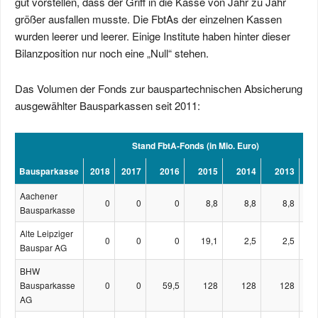
gut vorstellen, dass der Griff in die Kasse von Jahr zu Jahr
größer ausfallen musste. Die FbtAs der einzelnen Kassen
wurden leerer und leerer. Einige Institute haben hinter dieser
Bilanzposition nur noch eine „Null“ stehen.
Das Volumen der Fonds zur bauspartechnischen Absicherung
ausgewählter Bausparkassen seit 2011:
Stand FbtA-Fonds (in Mio. Euro)
Bausparkasse
2018
2017
2016
2015
2014
2013
2
Aachener
0
0
0
8,8
8,8
8,8
Bausparkasse
Alte Leipziger
0
0
0
19,1
2,5
2,5
Bauspar AG
BHW
Bausparkasse
0
0
59,5
128
128
128
AG