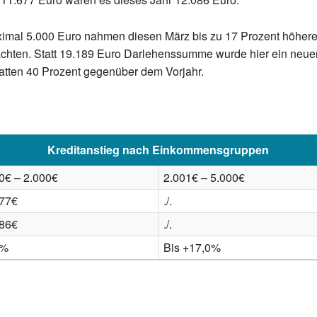
al 5.000 Euro nahmen diesen März bis zu 17 Prozent höhere Kr
hten. Statt 19.189 Euro Darlehenssumme wurde hier ein neuer
satten 40 Prozent gegenüber dem Vorjahr.
Kreditanstieg nach Einkommensgruppen
0€ – 2.000€
2.001€ – 5.000€
677€
./.
086€
./.
5%
Bis +17,0%