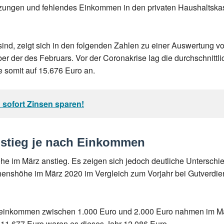
zungen und fehlendes Einkommen in den privaten Haushaltskas
ind, zeigt sich in den folgenden Zahlen zu einer Auswertung von
ber der des Februars. Vor der Coronakrise lag die durchschnitt
e somit auf 15.676 Euro an.
 sofort Zinsen sparen!
nstieg je nach Einkommen
thöhe im März anstieg. Es zeigen sich jedoch deutliche Untersc
shöhe im März 2020 im Vergleich zum Vorjahr bei Gutverdiener
oeinkommen zwischen 1.000 Euro und 2.000 Euro nahmen im Mär
ch 11.677 Euro waren es dieses Jahr 12.086 Euro.