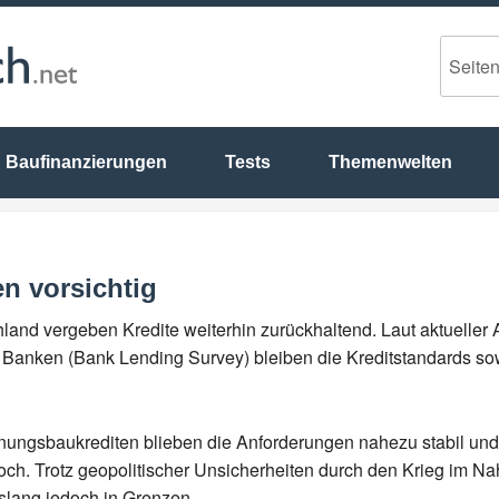
Baufinanzierungen
Tests
Themenwelten
en vorsichtig
land vergeben Kredite weiterhin zurückhaltend. Laut aktuelle
r Banken (Bank Lending Survey) bleiben die Kreditstandards sow
nungsbaukrediten blieben die Anforderungen nahezu stabil und
ch. Trotz geopolitischer Unsicherheiten durch den Krieg im Na
slang jedoch in Grenzen.